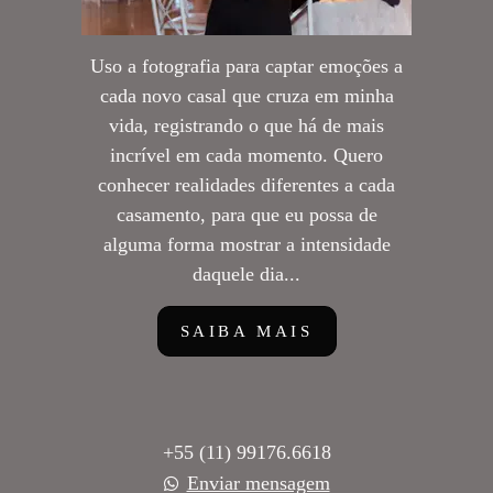
Uso a fotografia para captar emoções a
cada novo casal que cruza em minha
vida, registrando o que há de mais
incrível em cada momento. Quero
conhecer realidades diferentes a cada
casamento, para que eu possa de
alguma forma mostrar a intensidade
daquele dia...
SAIBA MAIS
+55 (11) 99176.6618
Enviar mensagem