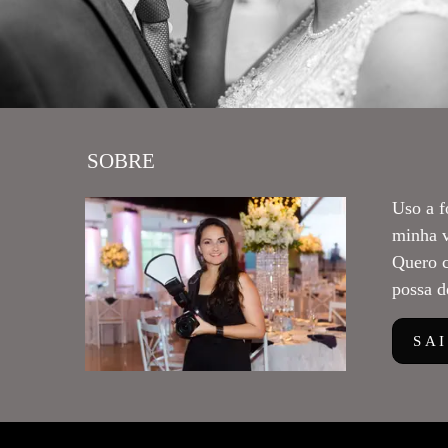
SOBRE
Uso a f
minha v
Quero c
possa d
SA