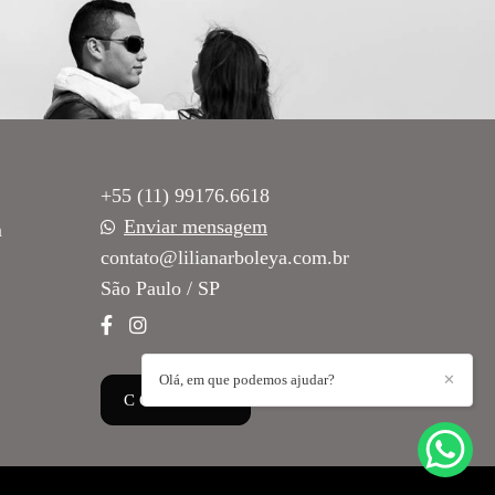
+55 (11) 99176.6618
Enviar mensagem
m
contato@lilianarboleya.com.br
São Paulo / SP
Olá, em que podemos ajudar?
✕
CONTATO