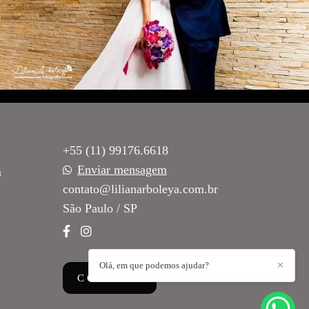
+55 (11) 99176.6618
Enviar mensagem
m
contato@lilianarboleya.com.br
São Paulo / SP
Olá, em que podemos ajudar?
✕
CONTATO