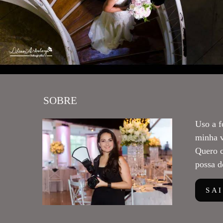
SOBRE
Uso a f
minha v
Quero c
possa d
SA