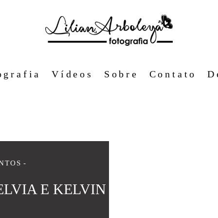
ografia
Vídeos
Sobre
Contato
D
NTOS
LVIA E KELVIN